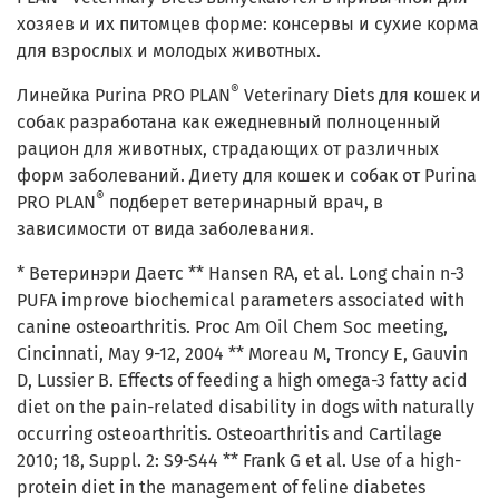
хозяев и их питомцев форме: консервы и сухие корма
для взрослых и молодых животных.
®
Линейка Purina PRO PLAN
Veterinary Diets для кошек и
собак разработана как ежедневный полноценный
рацион для животных, страдающих от различных
форм заболеваний. Диету для кошек и собак от Purina
®
PRO PLAN
подберет ветеринарный врач, в
зависимости от вида заболевания.
* Ветеринэри Даетс ** Hansen RA, et al. Long chain n-3
PUFA improve biochemical parameters associated with
canine osteoarthritis. Proc Am Oil Chem Soc meeting,
Cincinnati, May 9-12, 2004 ** Moreau M, Troncy E, Gauvin
D, Lussier B. Effects of feeding a high omega-3 fatty acid
diet on the pain-related disability in dogs with naturally
occurring osteoarthritis. Osteoarthritis and Cartilage
2010; 18, Suppl. 2: S9-S44 ** Frank G et al. Use of a high-
protein diet in the management of feline diabetes