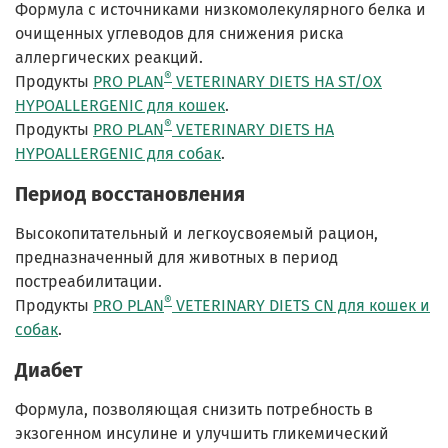
Формула с источниками низкомолекулярного белка и
очищенных углеводов для снижения риска
аллергических реакций.
®
Продукты
PRO PLAN
VETERINARY DIETS HA ST/OX
HYPOALLERGENIC для кошек
.
®
Продукты
PRO PLAN
VETERINARY DIETS HA
HYPOALLERGENIC для собак
.
Период восстановления
Высокопитательный и легкоусвояемый рацион,
предназначенный для животных в период
постреабилитации.
®
Продукты
PRO PLAN
VETERINARY DIETS CN для кошек и
собак
.
Диабет
Формула, позволяющая снизить потребность в
экзогенном инсулине и улучшить гликемический